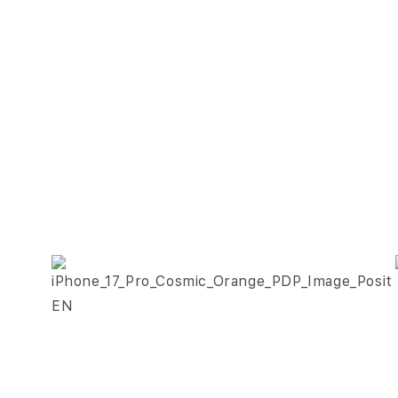
Open
media
1
in
modal