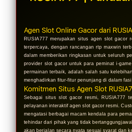
Agen Slot Online Gacor dari RUSI
RUSIA777 merupakan situs agen slot gacor r
terpercaya, dengan rancangan rtp maxwin terba
dalam memberikan ringkasan untuk seluruh p
provider slot gacor untuk para peminat i-game
permainan terbaik, adalah salah satu kelebih
menghadirkan fitur-fitur penunjang di dalam fas
Komitmen Situs Agen Slot RUSIA
Sebagai situs slot gacor resmi, RUSIA777 te
pelayanan interaktif agen slot gacor resmi. Cu
mengatasi berbagai macam kendala para pemain
tehindar dari pihak yang tidak bertanggungjawa
akan berjalan secara nyata sesuai syarat dan k