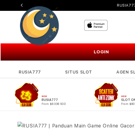
RUSIA777
LOGIN
RUSIA777
SITUS SLOT
AGEN S
NEW
NEW
RUSIA777
SLOT O
From $8.008 SGD
From $80
Skip to
product
information