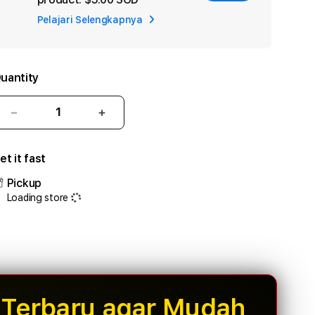
Apple
Pelajari Selengkapnya
Care
uantity
Decrease
Increase
quantity
quantity
for
for
et it fast
RUSIA777
RUSIA777
|
|
Pickup
Panduan
Panduan
Loading store
Main
Main
Game
Game
Online
Online
Gacor
Gacor
Terbaru
Terbaru
agar
agar
Mudah
Mudah
 Terbaru agar Mudah
Maxwin
Maxwin