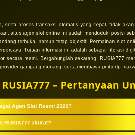
.
 serta proses transaksi otomatis yang cepat, tidak ak
an, situs agen slot online ini sudah menduduki posisi seb
ndang terbuka, namun tetap objektif. Permainan slot on
erpercaya. Tujuan informasi ini adalah sebagai literasi d
gacor secara resmi. Bergabunglah sekarang, RUSIA777 me
an provider gampang menang, serta membawa pintu rtp maxwi
 RUSIA777 – Pertanyaan 
gai Agen Slot Resmi 2026?
acor resmi di Indonesia untuk tahun 2026 karena memili
an RUSIA777 akurat?
 Situs ini menyediakan lengkap berbagai macam p